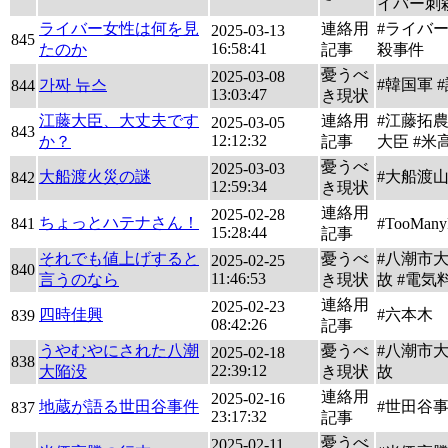
イバー刺
ライバー女性は何を見
連絡用
#ライバ
2025-03-13
845
16:58:41
たのか
記事
殺事件
憂うべ
2025-03-08
가짜 뉴스
#韓国軍 
844
13:03:47
き現状
江藤大臣、大丈夫です
連絡用
#江藤拓
2025-03-05
843
12:12:32
か？
記事
大臣 #米
憂うべ
2025-03-03
大船渡火災の謎
#大船渡
842
12:59:34
き現状
連絡用
2025-02-28
ちょっとハテナさん！
841
#TooMany
15:28:44
記事
それでも値上げすると
憂うべ
#八潮市
2025-02-25
840
11:46:53
言うのなら
き現状
故 #電気
連絡用
2025-02-23
四時佳興
#六本木
839
08:42:26
記事
うやむやにされた八潮
憂うべ
#八潮市
2025-02-18
838
22:39:12
大陥没
き現状
故
連絡用
2025-02-16
地蔵が語る世田谷事件
#世田谷
837
23:17:32
記事
憂うべ
2025-02-11