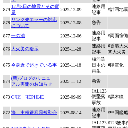
12月8日の地震とその背
連絡用
#計画地震
879
2025-12-09
景
記事
リンク先エラーの対応
急告
878
2025-12-08
について
連絡用
一の池
#両面宿
877
2025-12-06
記事
連絡用
#香港大火
大火災の暗示
876
2025-11-28
記事
関大火災
核汚染
875
今身近で起きている事
2025-11-18
日本の
#陽電化
再生
(新)ブログのリニュー
急告
874
2025-11-12
アル再開のお知らせ
JAL123
便墜落
#黒木瞳
873
ОЧИ ЧЁРНЫЕ
2025-09-09
事故
連絡用
海上主权很容易被剥夺
#中国艦
872
2025-08-14
記事
JAL123
#123便事