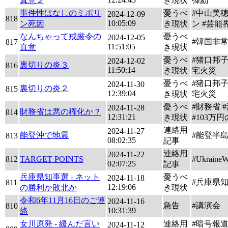
真意２
き現状
弾劾
事件性はなしのミポリ
憂うべ
#中山美穂
2024-12-09
818
10:05:09
ン死因
き現状
ン #芸能
なんちゃって戒厳令の
憂うべ
2024-12-05
#韓国非
817
11:51:05
真意
き現状
憂うべ
#猪口邦
2024-12-02
裏切りの炎３
816
11:50:14
き現状
宅火災
憂うべ
#猪口邦
2024-11-30
裏切りの炎２
815
12:39:04
き現状
宅火災
憂うべ
#財務省 
2024-11-28
財務省は悪の権化か？
814
12:31:21
き現状
#103万
連絡用
2024-11-27
能登沖で地震
#能登半
813
08:02:35
記事
連絡用
2024-11-22
812
TARGET POINTS
#UkraineW
02:07:25
記事
兵庫県知事選 - ネット
憂うべ
2024-11-18
#兵庫県
811
12:19:06
の勝利か敗北か
き現状
令和6年11月16日のご連
2024-11-16
急告
#講演会
810
10:31:39
絡
女川原発 - 緩んだ言い
連絡用
#暗号報道
2024-11-12