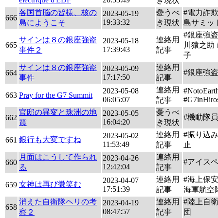
き現状
各国首脳の皆様、核の
憂うべ
#電力詐欺
2023-05-19
666
19:33:32
島にようこそ
き現状
島サミッ
#銀座強盗
サインは８の銀座強盗
連絡用
2023-05-18
665
川猿之助 
17:39:43
事件２
記事
子
サインは８の銀座強盗
連絡用
2023-05-09
#銀座強
664
17:17:50
事件
記事
連絡用
2023-05-08
#NotoEart
663
Pray for the G7 Summit
06:05:07
#G7inHiro
記事
官邸の異変と珠洲の地
憂うべ
2023-05-05
#機動隊
662
16:04:20
震
き現状
連絡用
#振り込
2023-05-02
銀行も大変ですね
661
11:53:49
記事
止
月面はこうして作られ
連絡用
2023-04-26
#アイス
660
12:42:04
る
記事
連絡用
#海上保安
2023-04-07
女神は再び微笑む
659
17:51:39
記事
海軍航空
消えた自衛隊ヘリの考
連絡用
#陸上自
2023-04-19
658
08:47:57
察２
記事
団