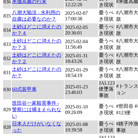
米価高騰の行末
#米価高
836
12:22:26
き現状
八潮大陥没 - 水利用の
憂うべ
#八潮市
2025-02-07
835
17:00:38
自粛は必要なのか？
き現状
故
土砂はどこに消えたの
憂うべ
#八潮市
2025-02-05
834
20:36:01
か？４
き現状
故
土砂はどこに消えたの
憂うべ
#八潮市
2025-02-04
833
11:56:49
か？３
き現状
故
土砂はどこに消えたの
憂うべ
#八潮市
2025-01-31
832
18:43:26
か？２
き現状
故
土砂はどこに消えたの
憂うべ
#八潮市
2025-01-29
831
18:54:19
か？
き現状
故
JAL123
#トラン
2025-01-23
便墜落
60式装甲車
830
23:46:03
ョン
事故
世田谷一家殺害事件 -
憂うべ
#世田谷 
2025-01-10
829
警察には捕まえられな
09:26:09
き現状
#123便
い
日本人だけがいなくな
憂うべ
#銚子沖
2025-01-08
828
10:39:58
った
き現状
事故
JAL123