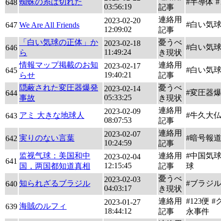
蜘蛛の糸は切れた
#半導体 #
648
03:56:19
記事
連絡用
2023-02-20
#白い気
647
We Are All Friends
12:09:02
記事
「白い気球の正体」か
憂うべ
2023-02-18
#白い気
646
11:49:24
ら
き現状
情報マップ掲載のお知
連絡用
2023-02-17
#白い気
645
19:40:21
らせ
記事
隠蔽された変圧器爆発
憂うべ
2023-02-14
#変圧器
644
05:33:25
事故
き現状
連絡用
2023-02-09
アミ 大きな地球人
#牛久大
643
08:07:53
記事
連絡用
2023-02-07
実りのない言葉
#暗号報
642
10:24:59
記事
监视气球：美国和中
連絡用
#中国気球
2023-02-04
641
12:15:45
国，两国都知道真相
記事
球
憂うべ
2023-02-03
知られざるブラジル
#ブラジ
640
04:03:17
き現状
連絡用
#123便 
2023-01-27
海賊のルフィ
639
18:44:12
記事
永事件