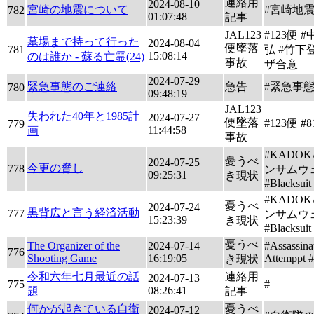
連絡用
2024-08-10
宮崎の地震について
#宮崎地
782
01:07:48
記事
JAL123
#123便 
墓場まで持って行った
2024-08-04
便墜落
781
弘 #竹下
15:08:14
のは誰か - 蘇る亡霊(24)
事故
ザ合意
2024-07-29
緊急事態のご連絡
急告
#緊急事
780
09:48:19
JAL123
失われた40年と1985計
2024-07-27
便墜落
#123便 
779
11:44:58
画
事故
#KADOK
憂うべ
2024-07-25
今更の脅し
778
ンサムウ
09:25:31
き現状
#Blacksuit
#KADOK
憂うべ
2024-07-24
黒背広と言う経済活動
777
ンサムウ
15:23:39
き現状
#Blacksuit
憂うべ
The Organizer of the
2024-07-14
#Assassina
776
Shooting Game
16:19:05
Attemppt 
き現状
令和六年七月最近の話
連絡用
2024-07-13
775
#
08:26:41
題
記事
何かが起きている自衛
憂うべ
2024-07-12