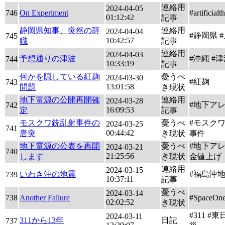
連絡用
2024-04-05
746
On Experiment
#artificial
01:12:42
記事
静岡県知事、突然の辞
連絡用
2024-04-04
#静岡県 
745
10:42:57
職
記事
連絡用
2024-04-03
予想通りの津波
#沖縄 #
744
10:33:19
記事
何かを隠している紅麹
憂うべ
2024-03-30
#紅麹
743
13:01:58
問題
き現状
地下電源の公開再開確
連絡用
2024-03-28
#地下ア
742
16:09:53
定
記事
モスクワ銃乱射事件の
憂うべ
#モスク
2024-03-25
741
00:44:42
唐突
き現状
事件
地下電源の公表を再開
憂うべ
#地下アレ
2024-03-21
740
21:25:56
します
き現状
金値上げ
連絡用
2024-03-15
いわき沖の地震
#福島沖
739
10:37:11
記事
憂うべ
2024-03-14
738
Another Failure
#SpaceOne
02:02:52
き現状
#311 #
2024-03-11
311から13年
日記
737