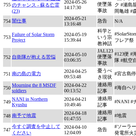
2024-05-26
便墜落
755
ク #瀬島
のチャンス - 蘇る亡霊
14:17:30
事故
(23)
岡亀雄 #
2024-05-21
闇仕事
急告
754
N/A
13:16:48
科学と
#SolarSt
Failure of Solar Storm
2024-05-19
753
いう宗
Project
15:39:44
フレア祭
教神話
JAL123
#123便 
2024-05-10
便墜落
自衛隊が抱える苦悩
752
03:06:35
隊 #航空
事故
憂うべ
2024-04-25
南の島の電力
#宮古島
751
09:53:48
き現状
連絡用
Mourning the 8 MSDF
2024-04-22
#海自ヘ
750
soldiers
00:13:52
記事
連絡用
NANI in Northern
2024-04-21
#NANI 
749
Kyushu
10:49:46
記事
連絡用
2024-04-18
南予で地震
#地震
748
01:47:55
記事
今すぐ調査を中止して
#ソーラ
2024-04-10
急告
747
12:04:09
ください
発電所火