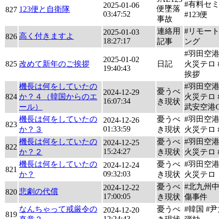
#有料セ
2025-01-06
便墜落
123便と自衛隊
827
03:47:52
#123便
事故
連絡用
#リモー
2025-01-03
高く付きますよ
826
18:27:17
記事
ング
#羽田空
2025-01-02
825
改めて新年のご挨拶
日記
火災テロ 
19:40:43
挨拶
機長は何をしていたの
#羽田空
憂うべ
2024-12-29
824
か？４（韓国からのエ
火災テロ #
16:07:34
き現状
ール）
武安空港
機長は何をしていたの
憂うべ
#羽田空
2024-12-26
823
01:33:59
か？３
き現状
火災テロ #
機長は何をしていたの
憂うべ
#羽田空
2024-12-25
822
15:24:27
か？２
き現状
火災テロ #
機長は何をしていたの
憂うべ
#羽田空
2024-12-24
821
09:32:03
か？
き現状
火災テロ
憂うべ
#北九州
2024-12-22
悲劇の代償
820
17:00:05
き現状
傷事件
なんちゃって戒厳令の
憂うべ
#韓国 #尹
2024-12-20
819
12:24:43