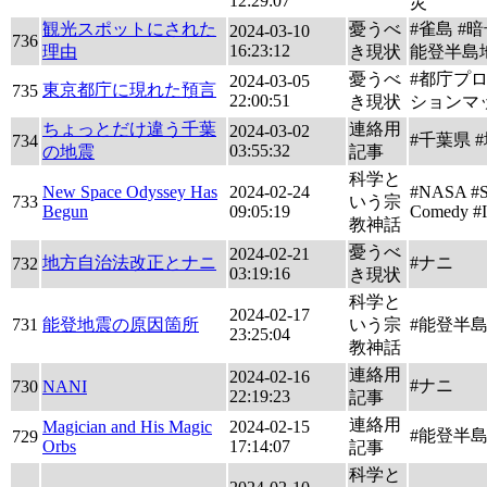
12:29:07
災
観光スポットにされた
憂うべ
#雀島 #暗
2024-03-10
736
16:23:12
理由
き現状
能登半島
憂うべ
#都庁プ
2024-03-05
東京都庁に現れた預言
735
22:00:51
き現状
ションマ
ちょっとだけ違う千葉
連絡用
2024-03-02
#千葉県 
734
03:55:32
の地震
記事
科学と
New Space Odyssey Has
2024-02-24
#NASA #S
733
いう宗
Begun
09:05:19
Comedy #
教神話
憂うべ
2024-02-21
地方自治法改正とナニ
#ナニ
732
03:19:16
き現状
科学と
2024-02-17
731
能登地震の原因箇所
いう宗
#能登半
23:25:04
教神話
連絡用
2024-02-16
#ナニ
730
NANI
22:19:23
記事
連絡用
Magician and His Magic
2024-02-15
#能登半
729
Orbs
17:14:07
記事
科学と