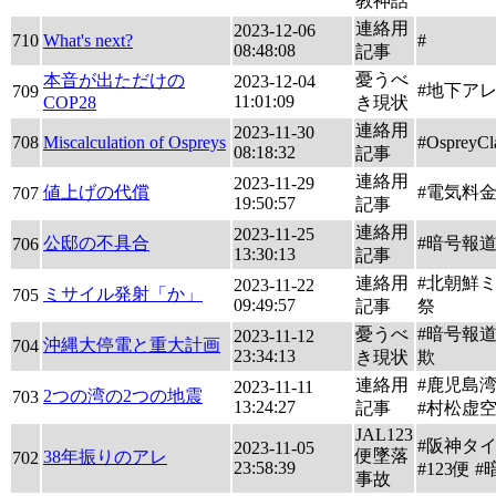
教神話
連絡用
2023-12-06
710
What's next?
#
08:48:08
記事
憂うべ
本音が出ただけの
2023-12-04
#地下アレ 
709
11:01:09
COP28
き現状
連絡用
2023-11-30
708
Miscalculation of Ospreys
#OspreyCl
08:18:32
記事
連絡用
2023-11-29
値上げの代償
#電気料
707
19:50:57
記事
連絡用
2023-11-25
公邸の不具合
#暗号報
706
13:30:13
記事
連絡用
#北朝鮮
2023-11-22
ミサイル発射「か」
705
09:49:57
記事
祭
憂うべ
#暗号報道
2023-11-12
沖縄大停電と重大計画
704
23:34:13
き現状
欺
連絡用
#鹿児島湾
2023-11-11
2つの湾の2つの地震
703
13:24:27
記事
#村松虚
JAL123
#阪神タ
2023-11-05
便墜落
38年振りのアレ
702
23:58:39
#123便 
事故