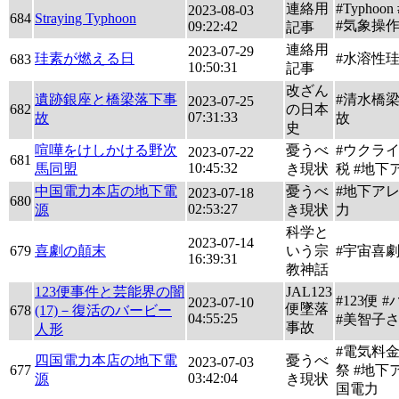
連絡用
#Typhoon
2023-08-03
684
Straying Typhoon
#気象操
09:22:42
記事
連絡用
2023-07-29
珪素が燃える日
#水溶性
683
10:50:31
記事
改ざん
遺跡銀座と橋梁落下事
#清水橋
2023-07-25
682
の日本
07:31:33
故
故
史
喧嘩をけしかける野次
憂うべ
#ウクライ
2023-07-22
681
10:45:32
馬同盟
き現状
税 #地下
中国電力本店の地下電
憂うべ
#地下アレ
2023-07-18
680
02:53:27
源
き現状
力
科学と
2023-07-14
679
喜劇の顛末
いう宗
#宇宙喜劇
16:39:31
教神話
123便事件と芸能界の闇
JAL123
#123便 
2023-07-10
便墜落
678
(17)－復活のバービー
04:55:25
#美智子
事故
人形
#電気料
四国電力本店の地下電
憂うべ
2023-07-03
677
祭 #地下
03:42:04
源
き現状
国電力