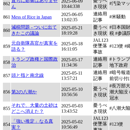
直ちに影響はありませ
憂うべ
2025-06-09
#汚染マ
862
10:44:338
ん
き現状
連絡用
2025-06-05
#米騒動
861
Mess of Rice in Japan
13:02:35
記事
減税問題 - ついに出て
憂うべ
#日本国財
2025-05-21
860
18:19:28
きたこの議論
き現状
税 #参議
JAL123
元自衛隊高官が真実を
2025-05-18
便墜落
#123便 
859
16:11:05
語る？
事故
トランプ政権と国際政
連絡用
#トランプ
2025-05-17
858
11:34:36
治
記事
地下政府
連絡用
#暗号報道
2025-05-11
頭と指と南北線
857
13:57:21
記事
前切り付
#長万部大
憂うべ
2025-05-10
856
第2の八潮か
潮大陥没 
10:56:56
き現状
冠水
それで、大量の土砂は
憂うべ
2025-05-03
#八潮大
855
13:43:52
どこへ消えた？
き現状
JAL123
「強い推定」なる真
2025-05-02
便墜落
#123便
854
10:56:49
実？
事故