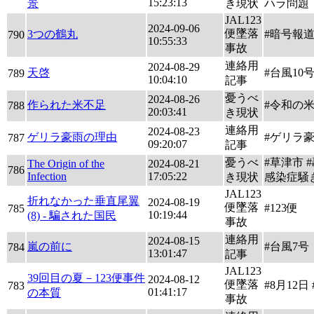
15:23:13
景
き現状
ハラ問題
JAL123
2024-09-06
便墜落
3つの鶴丸
#暗号報道 
790
10:55:33
事故
連絡用
2024-08-29
天啓
#台風10
789
10:04:10
記事
憂うべ
2024-08-26
作られた米不足
#令和の
788
20:03:41
き現状
連絡用
2024-08-23
ゲリラ豪雨の理由
#ゲリラ
787
09:20:07
記事
憂うべ
#草津市 #
The Origin of the
2024-08-21
786
Infection
17:05:22
き現状
感染症騒
JAL123
折れなかった垂直尾翼
2024-08-19
便墜落
#123便
785
10:19:44
(8) - 騙された国民
事故
連絡用
2024-08-15
嵐の前に
#台風7号
784
13:01:47
記事
JAL123
39回目の夏－123便事件
2024-08-12
便墜落
#8月12日 
783
01:41:17
の本質
事故