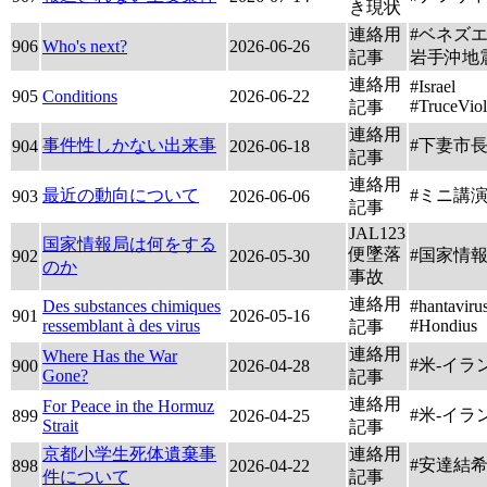
き現状
連絡用
#ベネズエ
906
Who's next?
2026-06-26
記事
岩手沖地
連絡用
#Israel
905
Conditions
2026-06-22
#TruceViol
記事
連絡用
事件性しかない出来事
#下妻市
904
2026-06-18
記事
連絡用
最近の動向について
#ミニ講
903
2026-06-06
記事
JAL123
国家情報局は何をする
便墜落
#国家情
902
2026-05-30
のか
事故
連絡用
Des substances chimiques
#hantaviru
901
2026-05-16
ressemblant à des virus
#Hondius
記事
連絡用
Where Has the War
#米-イラ
900
2026-04-28
Gone?
記事
連絡用
For Peace in the Hormuz
#米-イラ
899
2026-04-25
Strait
記事
京都小学生死体遺棄事
連絡用
#安達結
898
2026-04-22
件について
記事