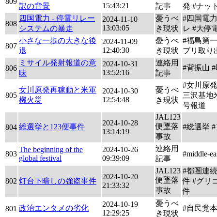
809
15:43:21
訳の背景
記事
発 #ナッ
四国電力 - 停電リレー
憂うべ
#四国電力
2024-11-10
808
13:03:05
システムの暴走
き現状
レ #大停
小さな一歩の大きな後
憂うべ
#福島第一
2024-11-09
807
12:40:30
退
き現状
ブリ取り
ミサイル発射報道の意
連絡用
2024-10-31
#背振山 
806
13:52:16
味
記事
#女川原発
女川原発再稼動と米軍
憂うべ
2024-10-30
805
三沢基地米
12:54:48
機火災
き現状
号報道
JAL123
2024-10-28
便墜落
総選挙と123便事件
#総選挙 #
804
13:14:19
事故
連絡用
The beginning of the
2024-10-26
803
#middle-ea
global festival
09:39:09
記事
JAL123
#都圏連
2024-10-20
便墜落
802
灯台下暗しの強盗事件
件 #グリ
21:33:32
事故
件
憂うべ
2024-10-19
政治エンタメの劣化
#自民党
801
12:29:25
き現状