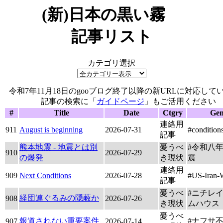
(新)日本の黒い霧
記事リスト
カテゴリ選択
令和7年11月18日のgooブログ終了以降の新URLに対応して
記事の検索に「
ガイドページ
」もご活用ください
#
Title
Date
Ctgry
Gen
連絡用
911
August is beginning
2026-07-31
#condition
記事
熊本地震 - 地震とは別
憂うべ
#令和八
910
2026-07-29
の爆発
き現状
震
連絡用
909
Next Conditions
2026-07-28
#US-Iran-
記事
憂うべ
#ニチレイ
経団連ぐるみの隠蔽か
908
2026-07-26
き現状
ムハウス
憂うべ
報道されない重要案件
#ナフサ
907
2026-07-14