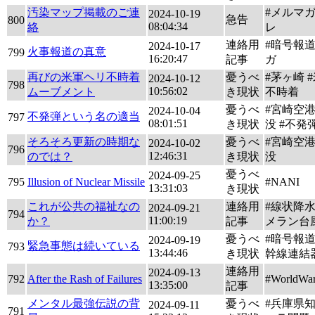
汚染マップ掲載のご連
#メルマガ
2024-10-19
急告
800
08:04:34
絡
レ
連絡用
#暗号報道
2024-10-17
火事報道の真意
799
16:20:47
記事
ガ
再びの米軍ヘリ不時着
憂うべ
#茅ヶ崎 
2024-10-12
798
10:56:02
ムーブメント
き現状
不時着
憂うべ
#宮崎空
2024-10-04
不発弾という名の適当
797
08:01:51
き現状
没 #不発
そろそろ更新の時期な
憂うべ
#宮崎空
2024-10-02
796
12:46:31
のでは？
き現状
没
憂うべ
2024-09-25
795
Illusion of Nuclear Missile
#NANI
13:31:03
き現状
これが公共の福祉なの
連絡用
#線状降水
2024-09-21
794
11:00:19
か？
記事
メラン台
憂うべ
#暗号報道
2024-09-19
緊急事態は続いている
793
13:44:46
き現状
幹線連結
連絡用
2024-09-13
792
After the Rash of Failures
#WorldWa
13:35:00
記事
メンタル最強伝説の背
憂うべ
#兵庫県知
2024-09-11
791