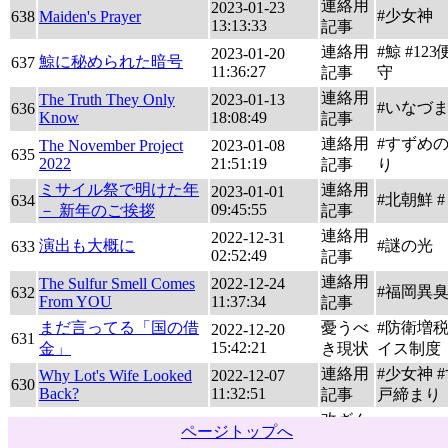
連絡用
2023-01-23
#少女神
638
Maiden's Prayer
13:13:33
記事
連絡用
#鯨 #123
2023-01-20
鯨に秘められた暗号
637
11:36:27
記事
守
連絡用
The Truth They Only
2023-01-13
#いなづ
636
Know
18:08:49
記事
連絡用
#すずめ
The November Project
2023-01-08
635
2022
21:51:19
記事
り
ミサイル祭で明けた年
連絡用
2023-01-01
#北朝鮮 
634
09:45:55
－ 新年のご挨拶
記事
連絡用
2022-12-31
演出も大概に
#謎の光
633
02:52:49
記事
連絡用
The Sulfur Smell Comes
2022-12-24
#福岡異
632
From YOU
11:37:34
記事
まだ言ってる「国の借
憂うべ
#防衛増税
2022-12-20
631
15:42:21
金」
き現状
イス制度
連絡用
#少女神 
Why Lot's Wife Looked
2022-12-07
630
Back?
11:32:51
記事
戸締まり
改ざん
ページトップへ
2022-12-02
#少女神
629
大祓の終焉
の日本