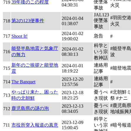
便墜落
39年後のこの程度
719
04:30:31
火災
事故
JAL123
#羽田空
2024-01-04
便墜落
第2の123便事件
718
01:38:07
火災
事故
2024-01-02
急告
717
Shoot It!
#
19:00:02
科学と
能登半島地震と気象庁
#能登半島
2024-01-02
716
いう宗
08:30:13
の無力
波
教神話
新年のご挨拶と能登地
連絡用
2024-01-01
#能登地
715
18:19:22
震
記事
連絡用
2023-12-20
714
The Banquet
#
12:57:56
記事
やっぱり来た、困った
憂うべ
#北朝鮮
2023-12-18
713
18:21:25
時の北朝鮮
き現状
祭 #ナニ
憂うべ
#鹿児島
2023-12-13
鹿児島県の謎の泡
712
08:34:05
き現状
地域振興
科学と
2023-12-09
711
市役所突入報道の真意
いう宗
#暗号報
15:00:45