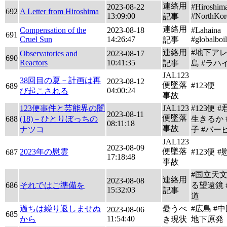
連絡用
2023-08-22
#Hiroshim
692
A Letter from Hiroshima
13:09:00
#NorthKor
記事
連絡用
Compensation of the
2023-08-18
#Lahaina
691
Cruel Sun
14:26:47
#globalboi
記事
連絡用
#地下アレ
Observatories and
2023-08-17
690
Reactors
10:41:35
記事
島 #ラハ
JAL123
38回目の夏－計画は再
2023-08-12
便墜落
#123便
689
04:00:24
び起こされる
事故
123便事件と芸能界の闇
JAL123
#123便 
2023-08-11
便墜落
688
(18)－ひとりぼっちの
生きるか 
08:11:18
事故
ナツコ
子 #バー
JAL123
2023-08-09
便墜落
2023年の慰霊
#123便 
687
17:18:48
事故
#国立天
連絡用
2023-08-08
686
それではご準備を
る望遠鏡 
15:32:03
記事
道
過ちは繰り返しませぬ
憂うべ
#広島 #中
2023-08-06
685
11:54:40
から
き現状
地下原発