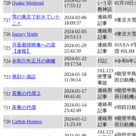
2024-02-10
728
Quake Weekend
いう宗
#2月10
17:55:12
教神話
雪の東京で起きていた
連絡用
2024-02-06
#東京大
727
18:09:37
こと
記事
連絡用
2024-02-05
#東京大
726
Snowy Night
20:53:13
記事
月面着陸映像への道
連絡用
#JAXA 
2024-01-29
725
22:42:30
【速報】
記事
団 #SLIM
2024-01-22
令和六年正月の俯瞰
日記
#令和6
724
19:17:54
JAL123
#能登半島
2024-01-18
便墜落
厚顔と偽証
723
11:36:14
田日航機
事故
連絡用
#能登半島
2024-01-17
茶番の代償２
722
00:41:41
記事
田日航機
連絡用
2024-01-14
茶番の代償
#羽田日
721
23:42:49
記事
連絡用
#能登半島
2024-01-12
720
Catfish Hunters
21:25:10
記事
田日航機
JAL123
#羽田空
2024-01-06