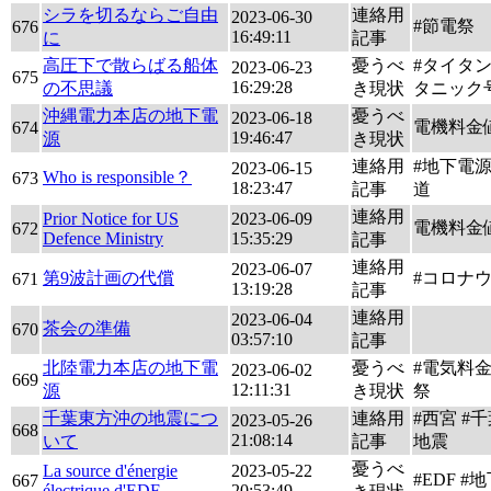
シラを切るならご自由
連絡用
2023-06-30
#節電祭
676
16:49:11
に
記事
高圧下で散らばる船体
憂うべ
#タイタン
2023-06-23
675
16:29:28
の不思議
き現状
タニック
沖縄電力本店の地下電
憂うべ
2023-06-18
電機料金
674
19:46:47
源
き現状
連絡用
#地下電源
2023-06-15
Who is responsible？
673
18:23:47
記事
道
連絡用
Prior Notice for US
2023-06-09
電機料金
672
Defence Ministry
15:35:29
記事
連絡用
2023-06-07
第9波計画の代償
#コロナ
671
13:19:28
記事
連絡用
2023-06-04
茶会の準備
670
03:57:10
記事
北陸電力本店の地下電
憂うべ
#電気料
2023-06-02
669
12:11:31
源
き現状
祭
千葉東方沖の地震につ
連絡用
#西宮 #
2023-05-26
668
21:08:14
いて
記事
地震
憂うべ
La source d'énergie
2023-05-22
#EDF 
667
électrique d'EDF
20:53:49