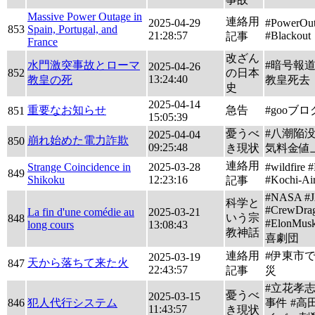
Massive Power Outage in
連絡用
2025-04-29
#PowerOu
853
Spain, Portugal, and
21:28:57
#Blackout
記事
France
改ざん
水門激突事故とローマ
#暗号報道
2025-04-26
852
の日本
13:24:40
教皇の死
教皇死去
史
2025-04-14
重要なお知らせ
急告
#gooブ
851
15:05:39
憂うべ
#八潮陥没
2025-04-04
崩れ始めた電力詐欺
850
09:25:48
き現状
気料金値
連絡用
Strange Coincidence in
2025-03-28
#wildfire 
849
Shikoku
12:23:16
#Kochi-Air
記事
#NASA #
科学と
#CrewDra
La fin d'une comédie au
2025-03-21
いう宗
848
#ElonMu
long cours
13:08:43
教神話
喜劇団
連絡用
#伊東市
2025-03-19
天から落ちて来た火
847
22:43:57
記事
災
#立花孝
憂うべ
2025-03-15
846
犯人代行システム
事件 #高
11:43:57
き現状