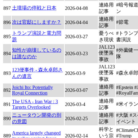
連絡用
#暗号報道
土壇場の停戦と日本
897
2026-04-08
記事
ン
連絡用
次は官邸にしますか？
#節電
896
2026-04-04
記事
トランプ演説と電力問
憂うべ
#トラン
895
2026-03-27
題
き現状
書演説
JAL123
知性が崩壊しているの
#外薗健一
便墜落
894
2026-03-23
は誰なのか
隊
事故
JAL123
123便事件 - 森永卓郎さ
便墜落
#森永卓
893
2026-03-9
んの遺言
事故
連絡用
Joichi Ito: Potentially
#Epstein #J
892
2026-03-07
Royal Connection
#RoyalFam
記事
連絡用
The USA - Iran War : 3
#米イラ
891
2026-03-4
Targets Overlooked
記事
ニュータウン開発の別
連絡用
#大阪 #
890
2026-02-25
の意図
記事
イベント
科学と
#ClimateC
America largely changed
889
2026-02-14
いう宗
#Trump