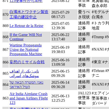
便墜落
871
123便事件から40年
2025-08-12
尾翼破壊説
事故
森永卓郎
白濁水とワクチン製造
憂うべ
#モデルナ 
2025-07-29
870
08:17:25
工場の建設中止
き現状
白濁水
連絡用
#トカラ
2025-07-05
869
Le Retour de la Reine
12:39:36
記事
地震
連絡用
If the Game Will Not
2025-06-22
868
#Trump #
Continue
13:17:40
記事
Wartime Propaganda
連絡用
2025-06-19
#NANI 
867
Using the National
19:38:03
記事
Propaganda Machine
連絡用
2025-06-16
妄想のミサイル合戦
#東京 #
866
13:09:58
記事
連絡用
#Tehran #
نانی: یکی از اهداف
2025-06-15
865
ナニ
09:39:26
موشک‌های اسرائی
記事
連絡用
נאני: המטרה הבאה של
2025-06-14
#NANI 
864
הטיל האיראני
09:36:28
記事
JAL123
#エアイン
Air India Airplane Crash
2025-06-13
便墜落
863
and Japan Airlines Flight
墜落事故 
12:25:25
123
事故
ダバード