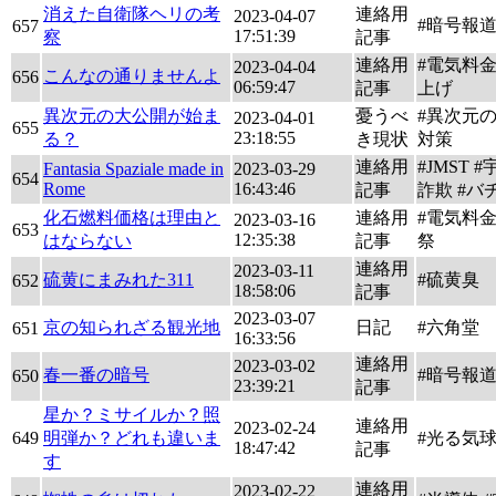
消えた自衛隊ヘリの考
連絡用
2023-04-07
#暗号報道
657
17:51:39
察
記事
連絡用
#電気料
2023-04-04
こんなの通りませんよ
656
06:59:47
記事
上げ
異次元の大公開が始ま
憂うべ
#異次元
2023-04-01
655
23:18:55
る？
き現状
対策
連絡用
#JMST 
Fantasia Spaziale made in
2023-03-29
654
Rome
16:43:46
記事
詐欺 #バ
化石燃料価格は理由と
連絡用
#電気料
2023-03-16
653
12:35:38
はならない
記事
祭
連絡用
2023-03-11
硫黄にまみれた311
#硫黄臭
652
18:58:06
記事
2023-03-07
京の知られざる観光地
日記
#六角堂
651
16:33:56
連絡用
2023-03-02
春一番の暗号
#暗号報
650
23:39:21
記事
星か？ミサイルか？照
連絡用
2023-02-24
649
明弾か？どれも違いま
#光る気
18:47:42
記事
す
連絡用
2023-02-22