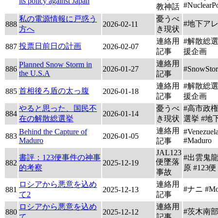
its policy against Japan
#NuclearP
教神話
私の電源情報に戸惑う
憂うべ
#地下ア
888
2026-02-11
方へ
き現状
連絡用
#解散総
投票日前日の計画
887
2026-02-07
記事
援企画
連絡用
Planned Snow Storm in
886
2026-01-27
#SnowSto
the U.S.A
記事
連絡用
#解散総
首相後ろ盾の太っ腹
885
2026-01-18
記事
援企画
やると思った、国民不
憂うべ
#高市政権
884
2026-01-14
在の解散総選挙
き現状
選挙 #地
連絡用
Behind the Capture of
#Venezuel
883
2026-01-05
Maduro
#Maduro
記事
JAL123
書評：123便事件の神事
#出雲鬼龍
便墜落
882
2025-12-19
的考察
原 #123便
事故
ロシアから悪意を込め
連絡用
#ナニ #Мо
881
2025-12-13
て2
記事
ロシアから悪意を込め
連絡用
#茨木南
880
2025-12-12
て
記事