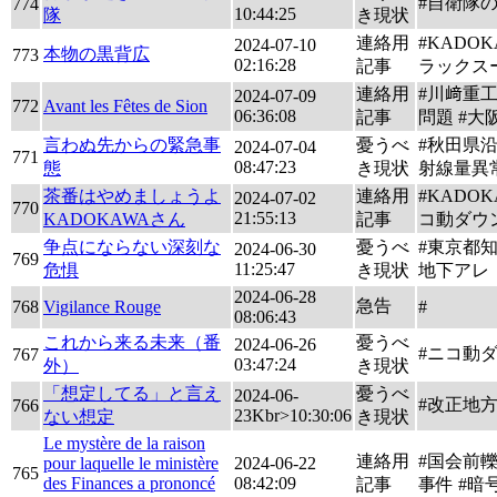
#自衛隊
774
10:44:25
隊
き現状
連絡用
#KADOK
2024-07-10
本物の黒背広
773
02:16:28
記事
ラックス
連絡用
#川﨑重
2024-07-09
772
Avant les Fêtes de Sion
06:36:08
記事
問題 #大
言わぬ先からの緊急事
憂うべ
#秋田県沿
2024-07-04
771
08:47:23
態
き現状
射線量異
茶番はやめましょうよ
連絡用
#KADOK
2024-07-02
770
21:55:13
KADOKAWAさん
記事
コ動ダウ
争点にならない深刻な
憂うべ
#東京都知
2024-06-30
769
11:25:47
危惧
き現状
地下アレ
2024-06-28
急告
768
Vigilance Rouge
#
08:06:43
これから来る未来（番
憂うべ
2024-06-26
#ニコ動
767
03:47:24
外）
き現状
「想定してる」と言え
憂うべ
2024-06-
#改正地
766
23Kbr>10:30:06
ない想定
き現状
Le mystère de la raison
連絡用
#国会前
pour laquelle le ministère
2024-06-22
765
des Finances a prononcé
08:42:09
記事
事件 #暗