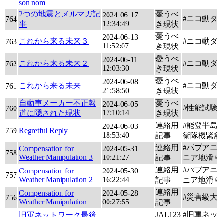
son nom
2つの地震とメルマガ記
憂うべ
2024-06-17
#ニコ動
764
12:34:49
事
き現状
憂うべ
2024-06-13
これから来る未来３
#ニコ動
763
11:52:07
き現状
憂うべ
2024-06-11
これから来る未来２
#ニコ動
762
12:03:30
き現状
憂うべ
2024-06-08
これから来る未来
#ニコ動
761
21:58:50
き現状
自動車メーカー不正報
憂うべ
2024-06-05
#性能試
760
17:10:14
道に隠された現状
き現状
連絡用
#能登半島
2024-06-03
759
Regretful Reply
18:53:40
記事
衛隊機緊
連絡用
#パプア
Compensation for
2024-05-31
758
Weather Manipulation 3
10:21:27
記事
ニア地滑
連絡用
#パプア
Compensation for
2024-05-30
757
Weather Manipulation 2
16:22:44
記事
ニア地滑
連絡用
Compensation for
2024-05-28
#災害級
756
Weather Manipulation
00:27:55
記事
JAL123
#旧軍ネ
旧軍ネットワーク最後