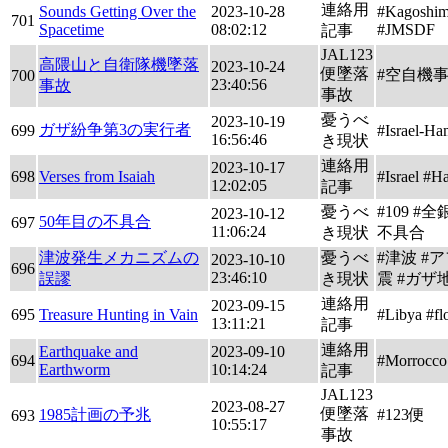
連絡用
Sounds Getting Over the
2023-10-28
#Kagoshi
701
Spacetime
08:02:12
#JMSDF
記事
JAL123
高隈山と自衛隊機墜落
2023-10-24
便墜落
#空自機
700
23:40:56
事故
事故
憂うべ
2023-10-19
ガザ紛争第3の実行者
699
#Israel-H
16:56:46
き現状
連絡用
2023-10-17
698
Verses from Isaiah
#Israel #H
12:02:05
記事
憂うべ
#109 #
2023-10-12
50年目の不具合
697
11:06:24
き現状
不具合
津波発生メカニズムの
憂うべ
#津波 #
2023-10-10
696
23:46:10
誤謬
き現状
震 #ガザ
連絡用
2023-09-15
695
Treasure Hunting in Vain
#Libya #fl
13:11:21
記事
連絡用
Earthquake and
2023-09-10
694
#Morrocco
Earthworm
10:14:24
記事
JAL123
2023-08-27
便墜落
1985計画の予兆
#123便
693
10:55:17
事故